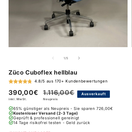
von
1
/
5
Züco Cuboflex hellblau
4.8/5 aus 170+ Kundenbewertungen
390,00€
1.116,00€
Verkaufspreis
Normaler
Ausverkauft
inkl. MwSt.
Neupreis
Preis
65% günstiger als Neupreis - Sie sparen 726,00€
Kostenloser Versand (2-3 Tage)
Geprüft & professionell gereinigt
14 Tage risikofrei testen - Geld zurück