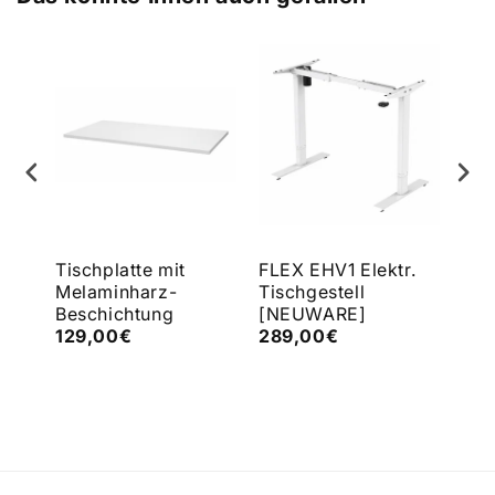
e
Tischplatte mit
FLEX EHV1 Elektr.
FLE
Melaminharz-
Tischgestell
Tis
Beschichtung
[NEUWARE]
[N
129,00€
289,00€
43