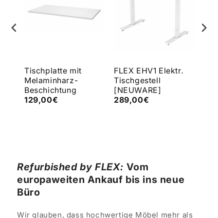
e
Tischplatte mit
FLEX EHV1 Elektr.
FLE
Melaminharz-
Tischgestell
Tis
Beschichtung
[NEUWARE]
[N
129,00€
289,00€
43
Refurbished by FLEX:
Vom
europaweiten Ankauf bis ins neue
Büro
Wir glauben, dass hochwertige Möbel mehr als