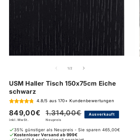
von
1
/
2
USM Haller Tisch 150x75cm Eiche
schwarz
4.8/5 aus 170+ Kundenbewertungen
849,00€
1.314,00€
Verkaufspreis
Normaler
Ausverkauft
inkl. MwSt.
Neupreis
Preis
35% günstiger als Neupreis - Sie sparen 465,00€
Kostenloser Versand ab 999€
Geprüft & professionell gereinigt