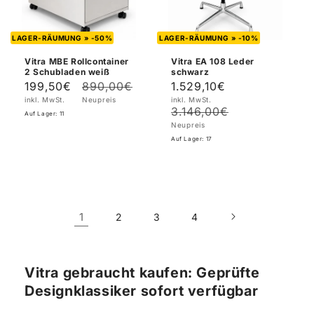
LAGER-RÄUMUNG » -50%
LAGER-RÄUMUNG » -10%
Vitra MBE Rollcontainer
Vitra EA 108 Leder
2 Schubladen weiß
schwarz
199,50€
890,00€
1.529,10€
Verkaufspreis
Normaler
Verkaufspreis
Normaler
inkl. MwSt.
Neupreis
inkl. MwSt.
Preis
Preis
3.146,00€
Auf Lager: 11
Neupreis
Auf Lager: 17
1
2
3
4
Vitra gebraucht kaufen: Geprüfte
Designklassiker sofort verfügbar