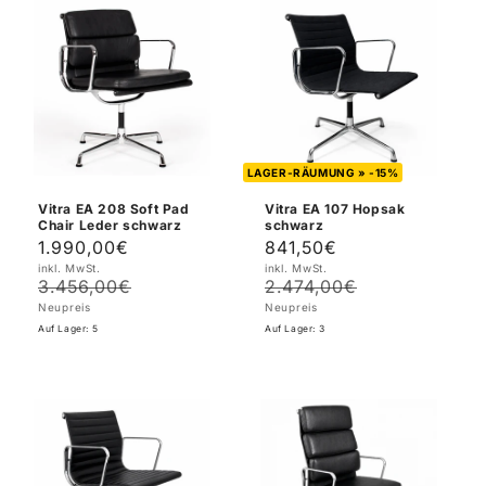
LAGER-RÄUMUNG » -15%
Vitra EA 208 Soft Pad
Vitra EA 107 Hopsak
Chair Leder schwarz
schwarz
1.990,00€
841,50€
Verkaufspreis
Normaler
Verkaufspreis
Normaler
inkl. MwSt.
inkl. MwSt.
Preis
Preis
3.456,00€
2.474,00€
Neupreis
Neupreis
Auf Lager: 5
Auf Lager: 3