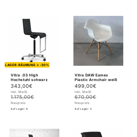
LAGER-RÄUMUNG » -30%
Vitra .03 High
Vitra DAW Eames
Hochstuhl schwarz
Plastic Armchair weiß
343,00€
499,00€
Verkaufspreis
Normaler
Verkaufspreis
Normaler
inkl. MwSt.
inkl. MwSt.
Preis
Preis
1.175,00€
670,00€
Neupreis
Neupreis
Auf Lager: 6
Auf Lager: 3