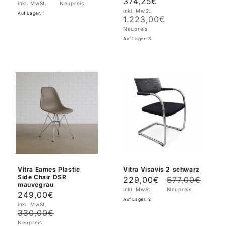
374,25€
Verkaufspreis
Normaler
inkl. MwSt.
Neupreis
Preis
inkl. MwSt.
Preis
Auf Lager: 1
1.223,00€
Neupreis
Auf Lager: 3
Vitra Eames Plastic
Vitra Visavis 2 schwarz
Side Chair DSR
229,00€
577,00€
Verkaufspreis
Normaler
mauvegrau
inkl. MwSt.
Neupreis
Preis
249,00€
Verkaufspreis
Normaler
Auf Lager: 2
inkl. MwSt.
Preis
330,00€
Neupreis