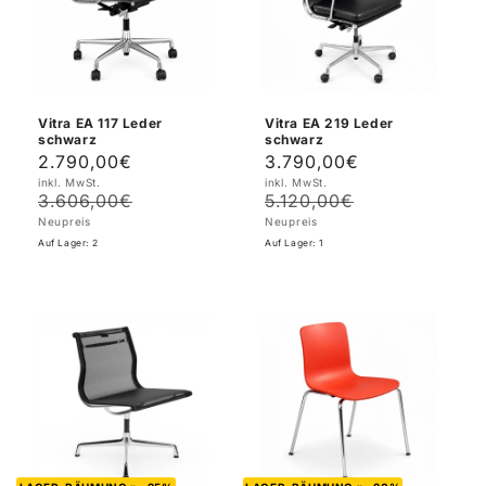
Vitra EA 117 Leder
Vitra EA 219 Leder
schwarz
schwarz
2.790,00€
3.790,00€
Verkaufspreis
Normaler
Verkaufspreis
Normaler
inkl. MwSt.
inkl. MwSt.
Preis
Preis
3.606,00€
5.120,00€
Neupreis
Neupreis
Auf Lager: 2
Auf Lager: 1