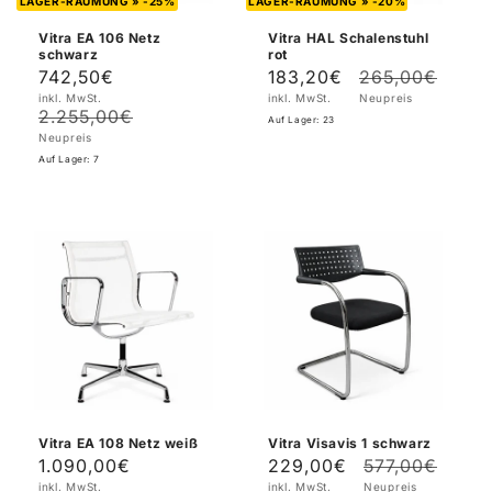
LAGER-RÄUMUNG » -25%
LAGER-RÄUMUNG » -20%
Vitra EA 106 Netz
Vitra HAL Schalenstuhl
schwarz
rot
742,50€
183,20€
265,00€
Verkaufspreis
Normaler
Verkaufspreis
Normaler
inkl. MwSt.
inkl. MwSt.
Neupreis
Preis
Preis
2.255,00€
Auf Lager: 23
Neupreis
Auf Lager: 7
Vitra EA 108 Netz weiß
Vitra Visavis 1 schwarz
1.090,00€
229,00€
577,00€
Verkaufspreis
Normaler
Verkaufspreis
Normaler
inkl. MwSt.
inkl. MwSt.
Neupreis