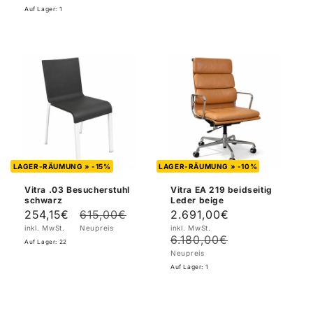
Auf Lager: 1
LAGER-RÄUMUNG » -15%
LAGER-RÄUMUNG » -10%
Vitra .03 Besucherstuhl
Vitra EA 219 beidseitig
schwarz
Leder beige
254,15€
615,00€
2.691,00€
Verkaufspreis
Normaler
Verkaufspreis
Normaler
inkl. MwSt.
Neupreis
inkl. MwSt.
Preis
Preis
6.180,00€
Auf Lager: 22
Neupreis
Auf Lager: 1