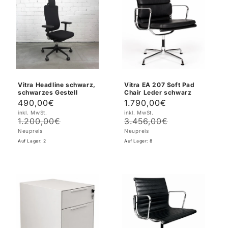
Vitra Headline schwarz,
Vitra EA 207 Soft Pad
schwarzes Gestell
Chair Leder schwarz
490,00€
1.790,00€
Verkaufspreis
Normaler
Verkaufspreis
Normaler
inkl. MwSt.
inkl. MwSt.
Preis
Preis
1.200,00€
3.456,00€
Neupreis
Neupreis
Auf Lager: 2
Auf Lager: 8