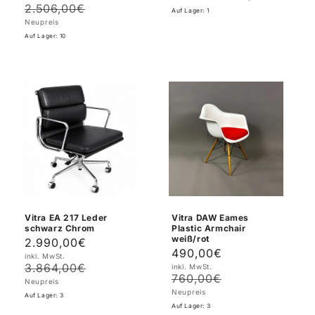
Preis
Preis
2.506,00€
Auf Lager: 1
Neupreis
Auf Lager: 10
Vitra EA 217 Leder
Vitra DAW Eames
schwarz Chrom
Plastic Armchair
weiß/rot
2.990,00€
Verkaufspreis
Normaler
490,00€
Verkaufspreis
Normaler
inkl. MwSt.
Preis
3.864,00€
inkl. MwSt.
Preis
760,00€
Neupreis
Neupreis
Auf Lager: 3
Auf Lager: 3