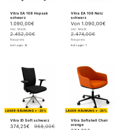
Vitra EA 108 Hopsak
Vitra EA 108 Netz
schwarz
schwarz
1.090,00€
Von
1.090,00€
Verkaufspreis
Normaler
Verkaufspreis
Normale
inkl. MwSt.
inkl. MwSt.
Preis
Preis
2.452,00€
2.474,00€
Neupreis
Neupreis
Auf Lager: 18
Auf Lager: 7
LAGER-RÄUMUNG » -25%
LAGER-RÄUMUNG » -25%
Vitra ID Soft schwarz
Vitra Softshell Chair
orange
374,25€
968,00€
Verkaufspreis
Normaler