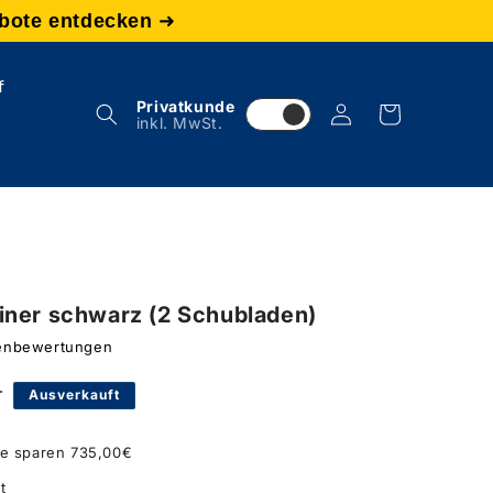
bote entdecken
➜
f
Privatkunde
Einloggen
Warenkorb
inkl. MwSt.
iner schwarz (2 Schubladen)
denbewertungen
€
Ausverkauft
ie sparen 735,00€
t