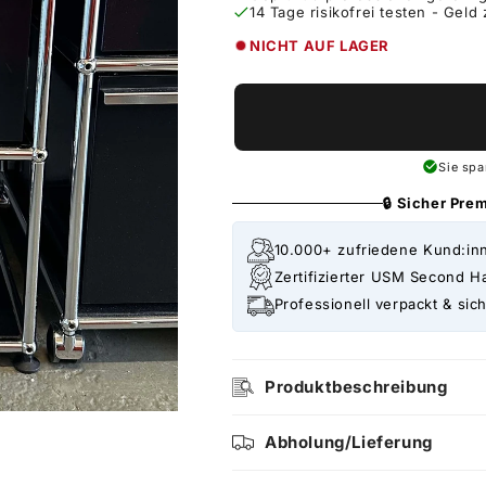
14 Tage risikofrei testen - Geld
NICHT AUF LAGER
Sie sp
🔒 Sicher Pr
10.000+ zufriedene Kund:in
Zertifizierter USM Second H
Professionell verpackt & sich
Produktbeschreibung
Abholung/Lieferung