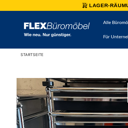
Direkt
LAGER-RÄUM
zum
Inhalt
Alle Büromö
Für Untern
STARTSEITE
Zu
Produktinformationen
springen