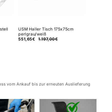
tell
USM Haller Tisch 175x75cm
USM Halle
perlgrau/weiß
551,65€
1.197,00€
79,00€
1
ess vom Ankauf bis zur erneuten Auslieferung