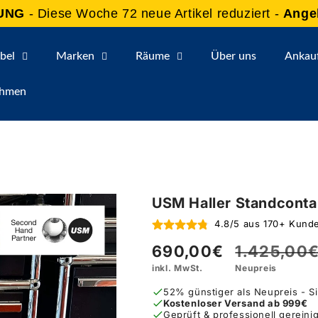
UNG
- Diese Woche 72 neue Artikel reduziert -
Ange
bel
Marken
Räume
Über uns
Ankau
ehmen
USM Haller Standconta
4.8/5 aus 170+ Kun
690,00€
1.425,00
Verkaufspreis
Normaler
inkl. MwSt.
Neupreis
Preis
52% günstiger als Neupreis - S
Kostenloser Versand ab 999€
Geprüft & professionell gereinig