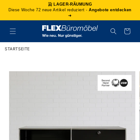
Direkt
LAGER-RÄUMUNG
zum
Diese Woche 72 neue Artikel reduziert -
Angebote entdecken
Inhalt
➜
Warenkorb
STARTSEITE
duktinformationen
ingen