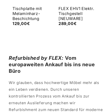
Tischplatte mit
FLEX EHV1 Elektr.
FLE
Melaminharz-
Tischgestell
Tis
Beschichtung
[NEUWARE]
[N
€
129,00€
289,00€
43
Refurbished by FLEX:
Vom
europaweiten Ankauf bis ins neue
Büro
Wir glauben, dass hochwertige Möbel mehr als
ein Leben verdienen. Durch unseren
kontrollierten Prozess vom Ankauf bis zur
erneuten Auslieferung machen wir
Refurbishment zum neuen Standard für moderne