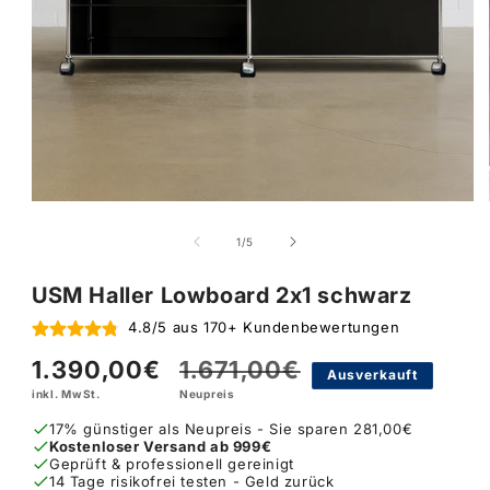
von
1
/
5
USM Haller Lowboard 2x1 schwarz
4.8/5 aus 170+ Kundenbewertungen
1.390,00€
1.671,00€
Verkaufspreis
Normaler
Ausverkauft
inkl. MwSt.
Neupreis
Preis
17% günstiger als Neupreis - Sie sparen 281,00€
Kostenloser Versand ab 999€
Geprüft & professionell gereinigt
14 Tage risikofrei testen - Geld zurück