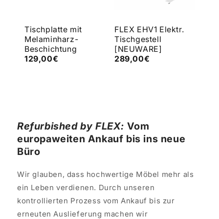
e
Tischplatte mit
FLEX EHV1 Elektr.
FLE
Melaminharz-
Tischgestell
Tis
Beschichtung
[NEUWARE]
[N
129,00€
289,00€
43
Refurbished by FLEX:
Vom
europaweiten Ankauf bis ins neue
Büro
Wir glauben, dass hochwertige Möbel mehr als
ein Leben verdienen. Durch unseren
kontrollierten Prozess vom Ankauf bis zur
erneuten Auslieferung machen wir