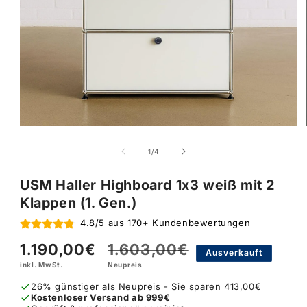
von
1
/
4
USM Haller Highboard 1x3 weiß mit 2
Klappen (1. Gen.)
4.8/5 aus 170+ Kundenbewertungen
1.190,00€
1.603,00€
Verkaufspreis
Normaler
Ausverkauft
inkl. MwSt.
Neupreis
Preis
26% günstiger als Neupreis - Sie sparen 413,00€
Kostenloser Versand ab 999€