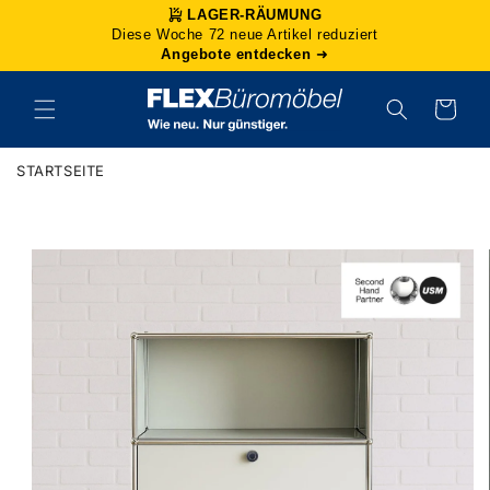
Direkt
LAGER-RÄUMUNG
zum
Diese Woche 72 neue Artikel reduziert
Inhalt
Angebote entdecken
➜
Warenkorb
STARTSEITE
duktinformationen
ingen