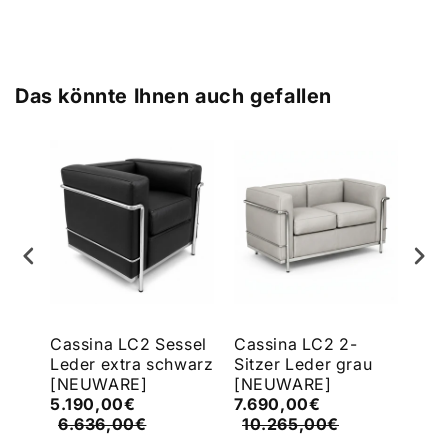
Das könnte Ihnen auch gefallen
sak
Cassina LC2 Sessel
Cassina LC2 2-
Cas
Leder extra schwarz
Sitzer Leder grau
Sit
[NEUWARE]
[NEUWARE]
5.190,00€
7.690,00€
5.3
6.636,00€
10.265,00€
10