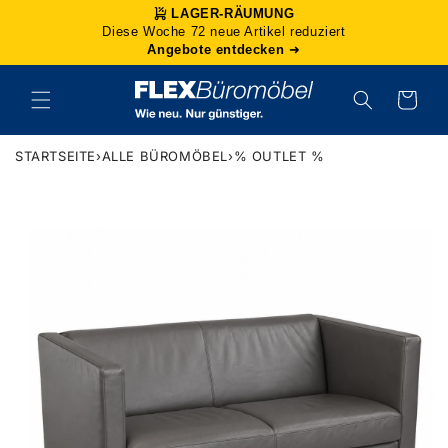
Direkt
LAGER-RÄUMUNG
zum
Diese Woche 72 neue Artikel reduziert
Inhalt
Angebote entdecken
➜
Warenkorb
STARTSEITE
›
ALLE BÜROMÖBEL
›
% OUTLET %
duktinformationen
ingen