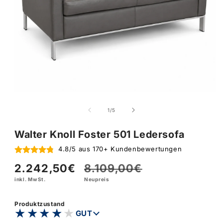
von
1
/
5
Walter Knoll Foster 501 Ledersofa
4.8/5 aus 170+ Kundenbewertungen
2.242,50€
8.109,00€
Verkaufspreis
Normaler
inkl. MwSt.
Neupreis
Preis
Produktzustand
★★★★★
★★★★★
GUT