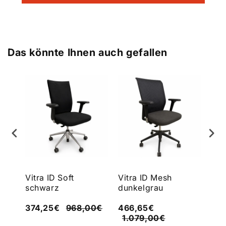
Das könnte Ihnen auch gefallen
er
Vitra ID Soft
Vitra ID Mesh
FLE
schwarz
dunkelgrau
wei
[N
374,25€
968,00€
466,65€
62
1.079,00€