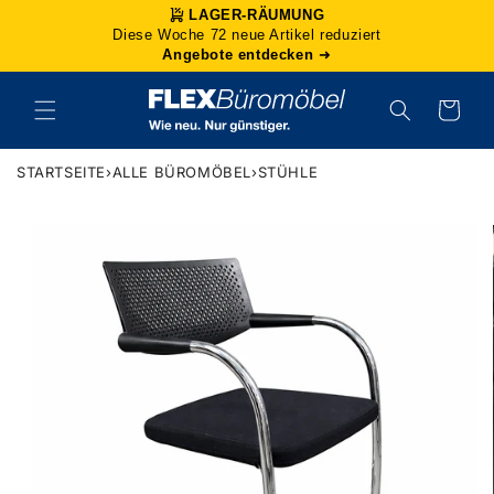
Direkt
LAGER-RÄUMUNG
zum
Diese Woche 72 neue Artikel reduziert
Inhalt
Angebote entdecken
➜
Warenkorb
STARTSEITE
›
ALLE BÜROMÖBEL
›
STÜHLE
duktinformationen
ingen