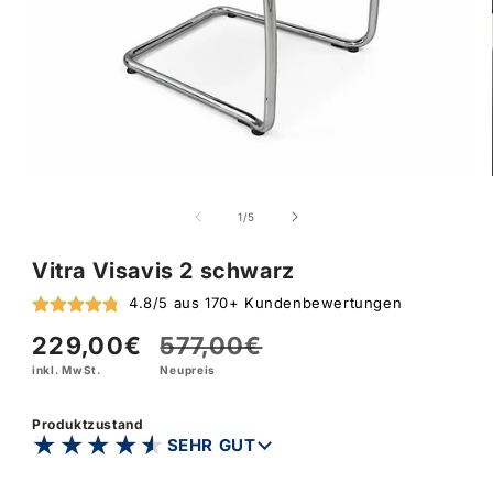
von
1
/
5
Vitra Visavis 2 schwarz
4.8/5 aus 170+ Kundenbewertungen
229,00€
577,00€
Verkaufspreis
Normaler
inkl. MwSt.
Neupreis
Preis
Produktzustand
★★★★★
★★★★★
SEHR GUT