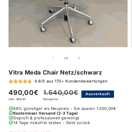
von
1
/
6
Vitra Meda Chair Netz/schwarz
4.8/5 aus 170+ Kundenbewertungen
490,00€
1.540,00€
Verkaufspreis
Normaler
Ausverkauft
inkl. MwSt.
Neupreis
Preis
68% günstiger als Neupreis - Sie sparen 1.050,00€
Kostenloser Versand (2-3 Tage)
Geprüft & professionell gereinigt
14 Tage risikofrei testen - Geld zurück