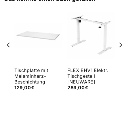
e
Tischplatte mit
FLEX EHV1 Elektr.
FLE
Melaminharz-
Tischgestell
Tis
Beschichtung
[NEUWARE]
[N
129,00€
289,00€
43