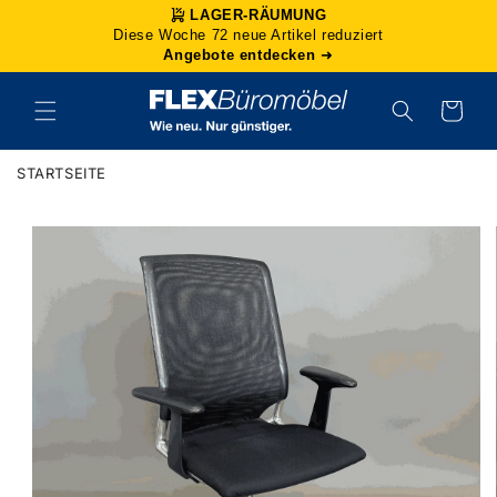
Direkt
LAGER-RÄUMUNG
zum
Diese Woche 72 neue Artikel reduziert
Inhalt
Angebote entdecken
➜
Warenkorb
STARTSEITE
duktinformationen
ingen