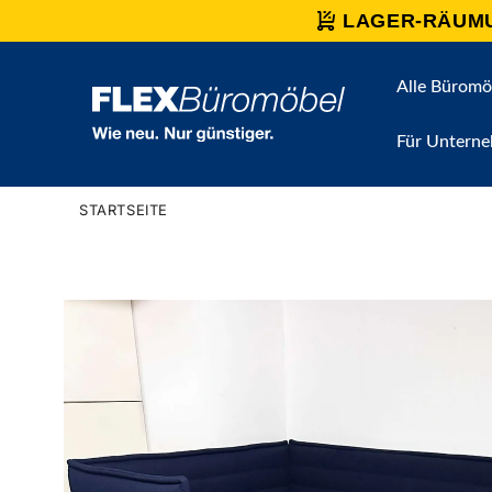
Direkt
LAGER-RÄUM
zum
Inhalt
Alle Büromö
Für Untern
STARTSEITE
Zu
Produktinformationen
springen