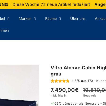
UNG
- Diese Woche 72 neue Artikel reduziert -
Ange
bel
Marken
Räume
Über uns
Ankau
ehmen
Vitra Alcove Cabin Hig
grau
4.8/5 aus 170+ Kun
7.490,00€
19.810,
Verkaufspreis
Normale
inkl. MwSt.
Neupreis
Preis
62% günstiger als Neupreis - S