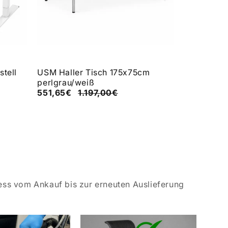
tell
USM Haller Tisch 175x75cm
USM Halle
perlgrau/weiß
551,65€
1.197,00€
79,00€
1
ess vom Ankauf bis zur erneuten Auslieferung