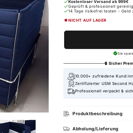
Kostenloser Versand ab 999€
Geprüft & professionell gereinig
14 Tage risikofrei testen - Geld
NICHT AUF LAGER
Sie spar
🔒 Sicher Pr
10.000+ zufriedene Kund:in
Zertifizierter USM Second H
Professionell verpackt & sich
Produktbeschreibung
Abholung/Lieferung