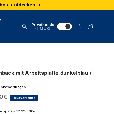
bote entdecken
➜
f
Privatkunde
Einloggen
Warenkorb
inkl. MwSt.
hback mit Arbeitsplatte dunkelblau /
denbewertungen
00€
r
Ausverkauft
ie sparen 12.320,00€