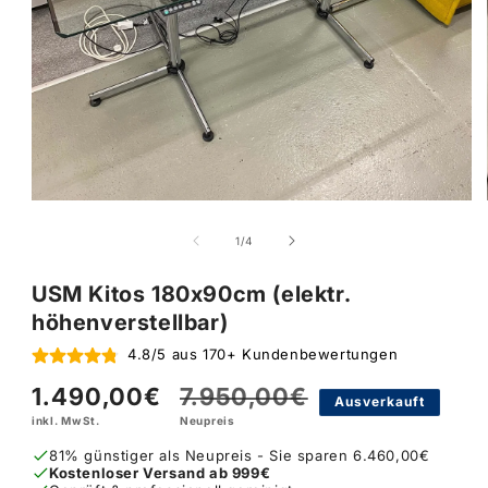
von
1
/
4
USM Kitos 180x90cm (elektr.
höhenverstellbar)
4.8/5 aus 170+ Kundenbewertungen
1.490,00€
7.950,00€
Verkaufspreis
Normaler
Ausverkauft
inkl. MwSt.
Neupreis
Preis
81% günstiger als Neupreis - Sie sparen 6.460,00€
Kostenloser Versand ab 999€