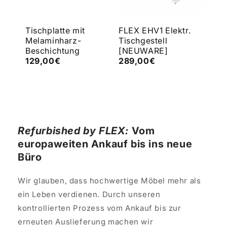
e
Tischplatte mit
FLEX EHV1 Elektr.
FLE
Melaminharz-
Tischgestell
Tis
Beschichtung
[NEUWARE]
[N
129,00€
289,00€
43
Refurbished by FLEX:
Vom
europaweiten Ankauf bis ins neue
Büro
Wir glauben, dass hochwertige Möbel mehr als
ein Leben verdienen. Durch unseren
kontrollierten Prozess vom Ankauf bis zur
erneuten Auslieferung machen wir