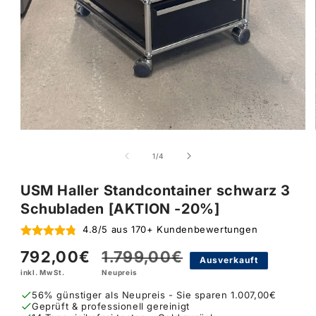
von
1
/
4
USM Haller Standcontainer schwarz 3
Schubladen [AKTION -20%]
4.8/5 aus 170+ Kundenbewertungen
792,00€
1.799,00€
Verkaufspreis
Normaler
Ausverkauft
inkl. MwSt.
Neupreis
Preis
56% günstiger als Neupreis - Sie sparen 1.007,00€
Geprüft & professionell gereinigt