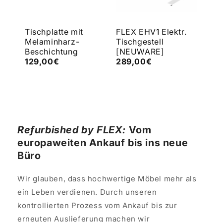
Tischplatte mit
FLEX EHV1 Elektr.
FLE
Melaminharz-
Tischgestell
Tis
Beschichtung
[NEUWARE]
[N
€
129,00€
289,00€
43
Refurbished by FLEX:
Vom
europaweiten Ankauf bis ins neue
Büro
Wir glauben, dass hochwertige Möbel mehr als
ein Leben verdienen. Durch unseren
kontrollierten Prozess vom Ankauf bis zur
erneuten Auslieferung machen wir