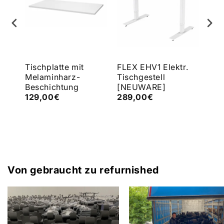
Tischplatte mit
FLEX EHV1 Elektr.
FLE
Melaminharz-
Tischgestell
Tis
Beschichtung
[NEUWARE]
[N
€
129,00€
289,00€
43
Von gebraucht zu refurnished