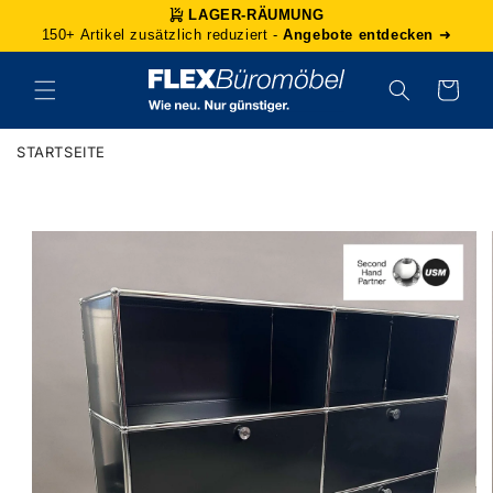
Direkt
LAGER-RÄUMUNG
zum
150+ Artikel zusätzlich reduziert -
Angebote entdecken
➜
Inhalt
Warenkorb
STARTSEITE
duktinformationen
ingen