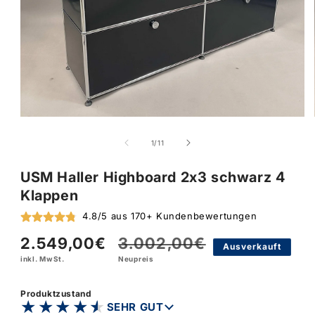
von
1
/
11
USM Haller Highboard 2x3 schwarz 4
Klappen
4.8/5 aus 170+ Kundenbewertungen
2.549,00€
3.002,00€
Verkaufspreis
Normaler
Ausverkauft
inkl. MwSt.
Neupreis
Preis
Produktzustand
★★★★★
★★★★★
SEHR GUT