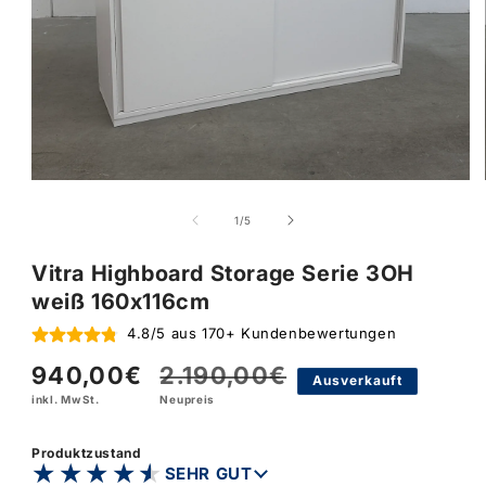
von
1
/
5
Vitra Highboard Storage Serie 3OH
weiß 160x116cm
4.8/5 aus 170+ Kundenbewertungen
940,00€
2.190,00€
Verkaufspreis
Normaler
Ausverkauft
inkl. MwSt.
Neupreis
Preis
Produktzustand
★★★★★
★★★★★
SEHR GUT