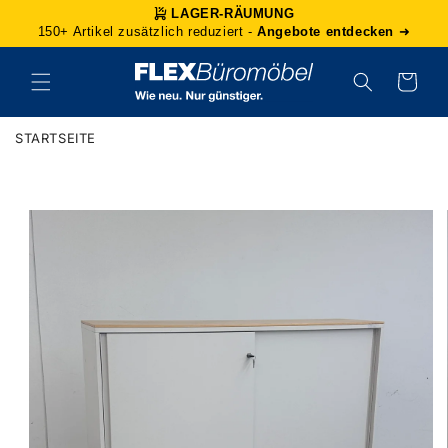
Direkt
LAGER-RÄUMUNG
zum
150+ Artikel zusätzlich reduziert -
Angebote entdecken
➜
Inhalt
Warenkorb
STARTSEITE
duktinformationen
ingen