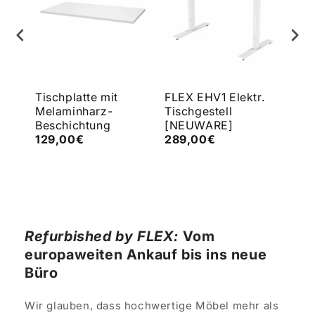
Tischplatte mit
FLEX EHV1 Elektr.
FLE
Melaminharz-
Tischgestell
Tis
Beschichtung
[NEUWARE]
[N
€
129,00€
289,00€
43
Refurbished by FLEX:
Vom
europaweiten Ankauf bis ins neue
Büro
Wir glauben, dass hochwertige Möbel mehr als