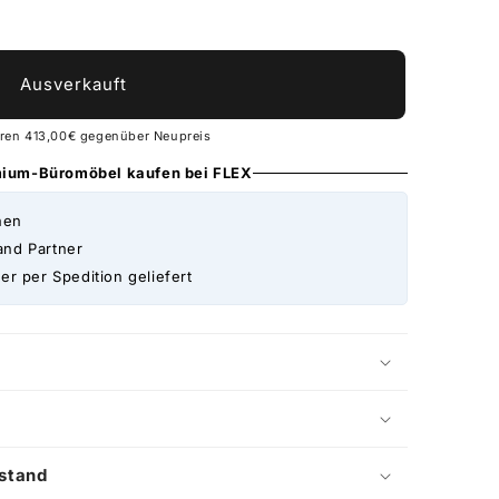
Ausverkauft
aren 413,00€ gegenüber Neupreis
emium-Büromöbel kaufen bei FLEX
nen
and Partner
er per Spedition geliefert
stand