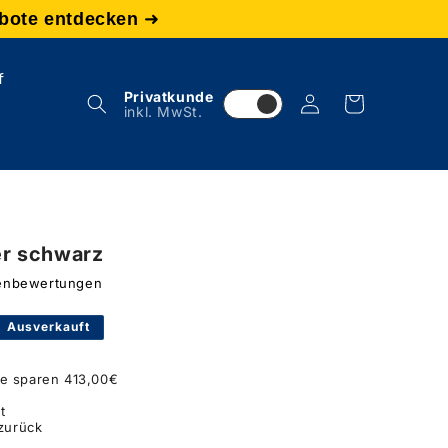
bote entdecken
➜
f
Privatkunde
Einloggen
Warenkorb
inkl. MwSt.
r schwarz
denbewertungen
Ausverkauft
ie sparen 413,00€
)
t
 zurück