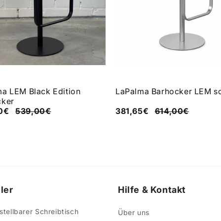
a LEM Black Edition
LaPalma Barhocker LEM s
cker
00€
539,00€
381,65€
614,00€
ler
Hilfe & Kontakt
tellbarer Schreibtisch
Über uns