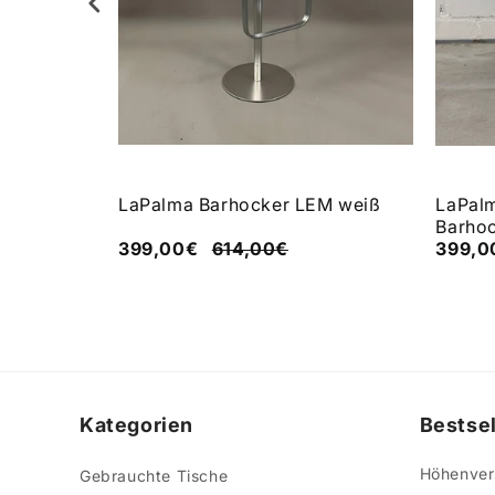
iunn
LaPalma Barhocker LEM weiß
LaPalm
Barho
399,00€
614,00€
399,
Kategorien
Bestsel
Höhenvers
Gebrauchte Tische