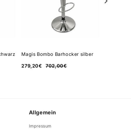
chwarz
Magis Bombo Barhocker silber
LaPalma B
279,20€
702,00€
299,00€
Allgemein
Impressum