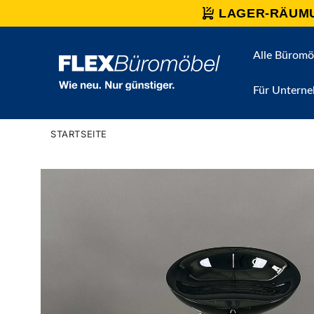
Direkt
LAGER-RÄUM
zum
Inhalt
Alle Büromö
Für Untern
STARTSEITE
Zu
Produktinformationen
springen