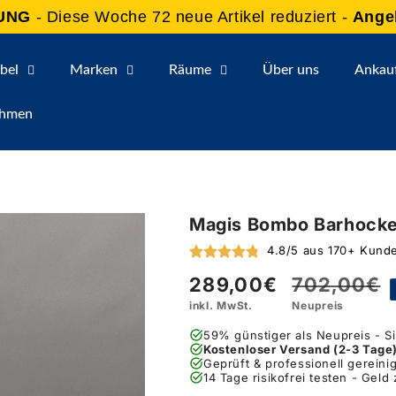
UNG
- Diese Woche 72 neue Artikel reduziert -
Ange
bel
Marken
Räume
Über uns
Ankau
ehmen
Magis Bombo Barhocke
4.8/5 aus 170+ Kun
289,00€
702,00€
Verkaufspreis
Normaler
inkl. MwSt.
Neupreis
Preis
59% günstiger als Neupreis - S
Kostenloser Versand (2-3 Tage
Geprüft & professionell gereinig
14 Tage risikofrei testen - Geld