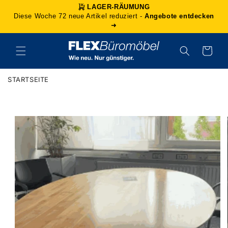
Direkt
LAGER-RÄUMUNG
zum
Diese Woche 72 neue Artikel reduziert -
Angebote entdecken
Inhalt
➜
Warenkorb
STARTSEITE
duktinformationen
ingen