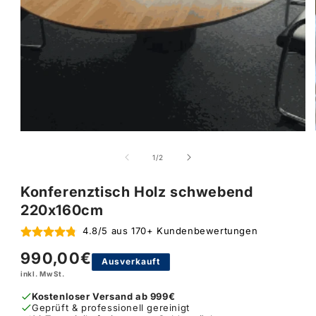
von
1
/
2
Konferenztisch Holz schwebend
220x160cm
4.8/5 aus 170+ Kundenbewertungen
990,00€
Normaler
Ausverkauft
inkl. MwSt.
Preis
Kostenloser Versand ab 999€
Geprüft & professionell gereinigt