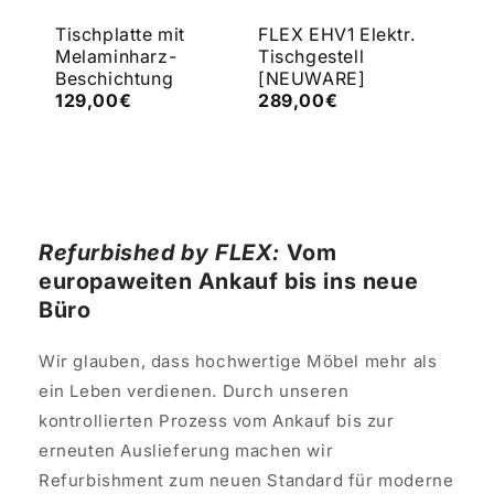
e
Tischplatte mit
FLEX EHV1 Elektr.
FLE
Melaminharz-
Tischgestell
Tis
Beschichtung
[NEUWARE]
[N
129,00€
289,00€
43
Refurbished by FLEX:
Vom
europaweiten Ankauf bis ins neue
Büro
Wir glauben, dass hochwertige Möbel mehr als
ein Leben verdienen. Durch unseren
kontrollierten Prozess vom Ankauf bis zur
erneuten Auslieferung machen wir
Refurbishment zum neuen Standard für moderne