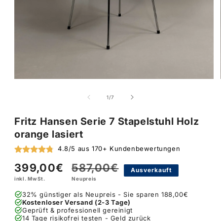
von
1
/
7
Fritz Hansen Serie 7 Stapelstuhl Holz
orange lasiert
4.8/5 aus 170+ Kundenbewertungen
399,00€
587,00€
Verkaufspreis
Normaler
Ausverkauft
inkl. MwSt.
Neupreis
Preis
32% günstiger als Neupreis - Sie sparen 188,00€
Kostenloser Versand (2-3 Tage)
Geprüft & professionell gereinigt
14 Tage risikofrei testen - Geld zurück