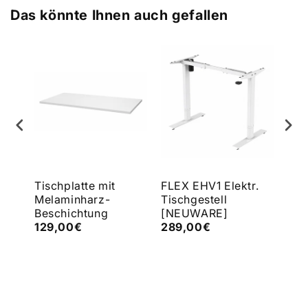
Das könnte Ihnen auch gefallen
e
Tischplatte mit
FLEX EHV1 Elektr.
FLE
Melaminharz-
Tischgestell
Tis
Beschichtung
[NEUWARE]
[N
129,00€
289,00€
43