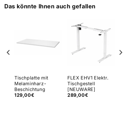
Das könnte Ihnen auch gefallen
e
Tischplatte mit
FLEX EHV1 Elektr.
FLE
Melaminharz-
Tischgestell
Tis
Beschichtung
[NEUWARE]
[N
129,00€
289,00€
43