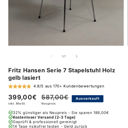
von
1
/
7
Fritz Hansen Serie 7 Stapelstuhl Holz
gelb lasiert
4.8/5 aus 170+ Kundenbewertungen
399,00€
587,00€
Verkaufspreis
Normaler
Ausverkauft
inkl. MwSt.
Neupreis
Preis
32% günstiger als Neupreis - Sie sparen 188,00€
Kostenloser Versand (2-3 Tage)
Geprüft & professionell gereinigt
14 Tage risikofrei testen - Geld zurück