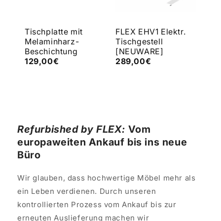
e
Tischplatte mit
FLEX EHV1 Elektr.
FLE
Melaminharz-
Tischgestell
Tis
Beschichtung
[NEUWARE]
[N
129,00€
289,00€
43
Refurbished by FLEX:
Vom
europaweiten Ankauf bis ins neue
Büro
Wir glauben, dass hochwertige Möbel mehr als
ein Leben verdienen. Durch unseren
kontrollierten Prozess vom Ankauf bis zur
erneuten Auslieferung machen wir