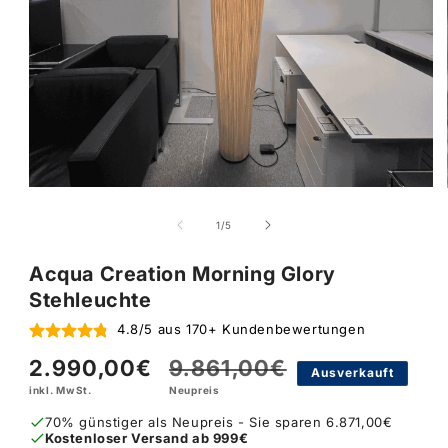
von
1
/
5
Acqua Creation Morning Glory
Stehleuchte
4.8/5 aus 170+ Kundenbewertungen
2.990,00€
9.861,00€
Verkaufspreis
Normaler
Ausverkauft
inkl. MwSt.
Neupreis
Preis
70% günstiger als Neupreis - Sie sparen 6.871,00€
Kostenloser Versand ab 999€