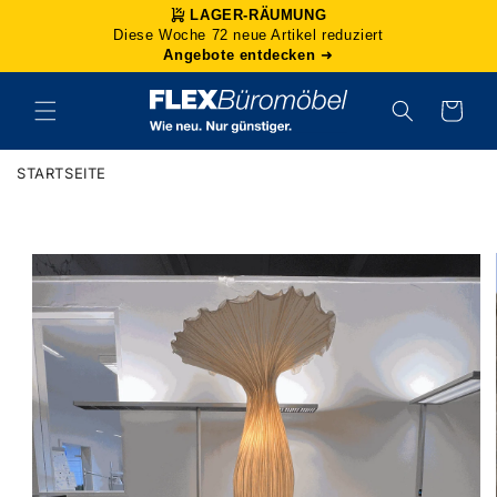
Direkt
LAGER-RÄUMUNG
zum
Diese Woche 72 neue Artikel reduziert
Inhalt
Angebote entdecken
➜
Warenkorb
STARTSEITE
duktinformationen
ingen